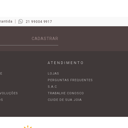
rantida
21 99004 9917
CADASTRAR
ATENDIMENTO
DE
LOJAS
A
PERGUNTAS FREQUENTES
S.A.C
EVOLUÇÕES
TRABALHE CONOSCO
OS
CUIDE DE SUA JOIA