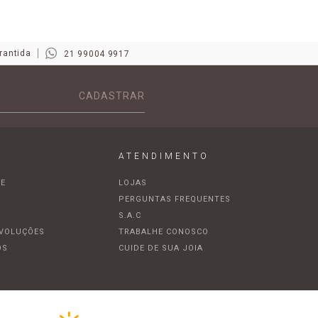
rantida
21 99004 9917
CADASTRAR
ATENDIMENTO
DE
LOJAS
A
PERGUNTAS FREQUENTES
S.A.C
EVOLUÇÕES
TRABALHE CONOSCO
OS
CUIDE DE SUA JOIA