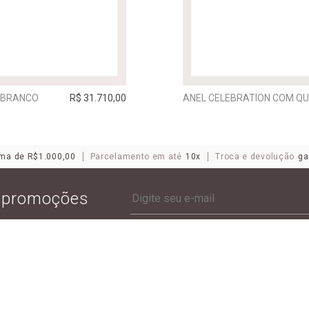
O BRANCO
R$ 31.710,00
ANEL CELEBRATION COM Q
ma de R$1.000,00
Parcelamento em até
10x
Troca e devolução
ga
e promoções
ANTONIO BERNARDO
POLÍTICAS
CATÁLOGO
POLÍTICAS DE PRIVACIDA
SOBRE O ANTONIO
POLÍTICAS DE SEGURANÇ