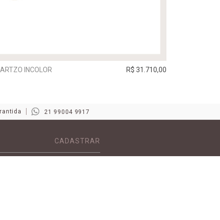
UARTZO INCOLOR
R$ 31.710,00
rantida
21 99004 9917
CADASTRAR
ATENDIMENTO
DE
LOJAS
A
PERGUNTAS FREQUENTES