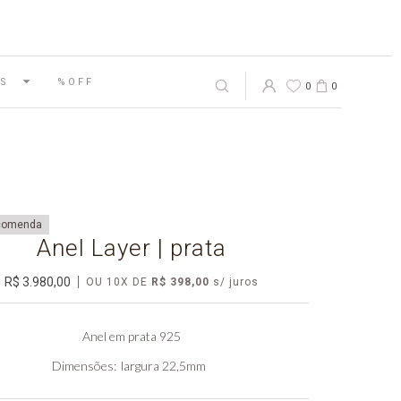
S
%OFF
0
0
comenda
Anel Layer | prata
R$ 3.980,00
OU
10
X DE
R$ 398,00
Anel em prata 925
Dimensões
largura 22,5mm