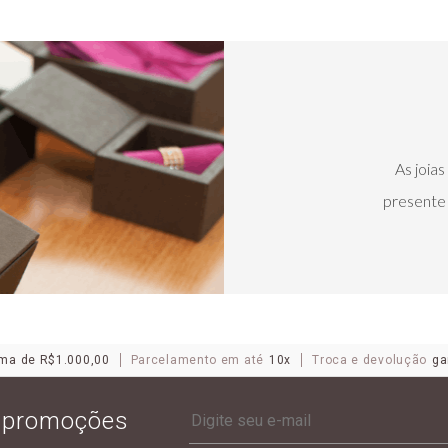
As joia
presente 
ma de R$1.000,00
Parcelamento em até
10x
Troca e devolução
ga
e promoções