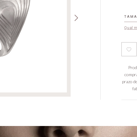
TAM
Qual 
Prod
compra
prazo de
fa