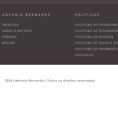
ANTONIO BERNARDO
POLÍTICAS
CATÁLOGO
POLÍTICAS DE PRIVACIDA
SOBRE O ANTONIO
POLÍTICAS DE SEGURANÇ
PRÊMIOS
POLÍTICAS DE ENTREGA
ATELIER
POLÍTICAS DE TROCA E D
POLÍTICAS DE PAGAMENT
PROCON-RJ
2026 | Antonio Bernardo | Todos os direitos reservados