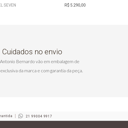
EL SEVEN
R$ 5.290,00
ANEL METAMORF
Cuidados no envio
s Antonio Bernardo vão em embalagem de
exclusiva da marca e com garantia da peça.
rantida
21 99004 9917