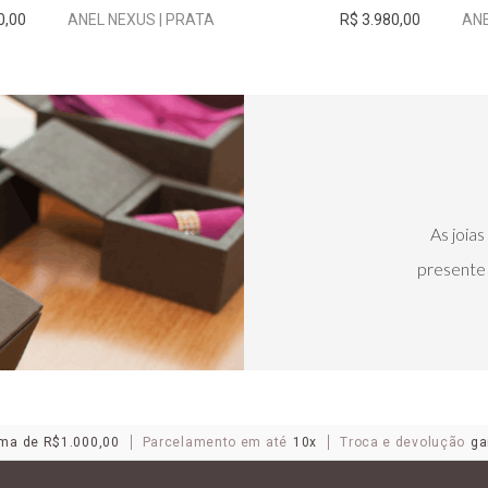
0,00
ANEL NEXUS | PRATA
R$ 3.980,00
AN
As joia
presente 
ma de R$1.000,00
Parcelamento em até
10x
Troca e devolução
ga