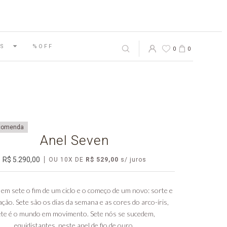
S
%OFF
0
0
comenda
Anel Seven
R$ 5.290,00
OU
10
X DE
R$ 529,00
 em sete o fim de um ciclo e o começo de um novo: sorte e
ção. Sete são os dias da semana e as cores do arco-íris,
ete é o mundo em movimento. Sete nós se sucedem,
equidistantes, neste anel de fio de ouro.