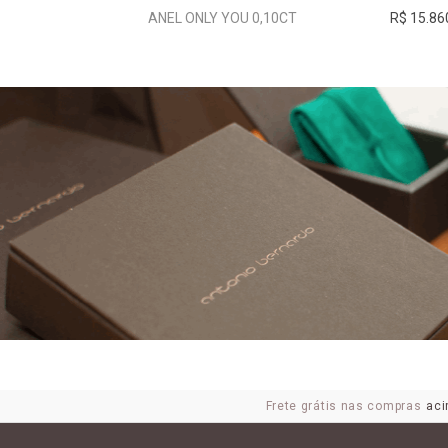
R$ 2.260,00
ANEL ONLY YOU 0,10CT
R$ 15.86
Frete grátis nas compras
aci