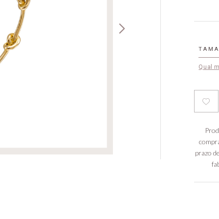
TAM
Qual 
Prod
compra
prazo de
fa