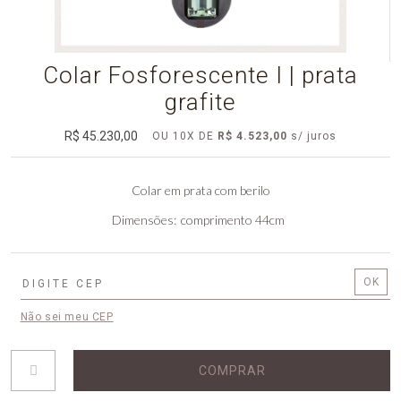
Colar Fosforescente I | prata
grafite
R$ 45.230,00
OU
10
X
DE
R$ 4.523,00
Colar em prata com berilo
Dimensões
comprimento 44cm
Não sei meu CEP
COMPRAR