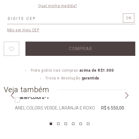
Qual minha medida?
Não sei meu CEP
COMPRAR
Frete grátis nas compras
acima de R$1.000
Troca e devolução
garantida
Veja também
ANEL COLORS VERDE, LARANJA E ROXO
R$ 6.550,00
ANEL