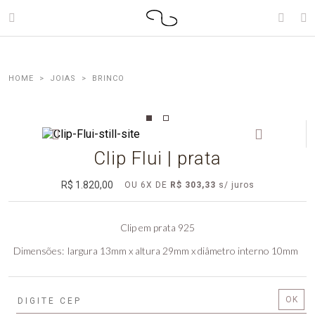
JOIAS
BRINCO
Clip Flui | prata
R$ 1.820,00
OU
6
X
DE
R$ 303,33
Clip em prata 925
Dimensões
largura 13mm x altura 29mm x diâmetro interno 10mm