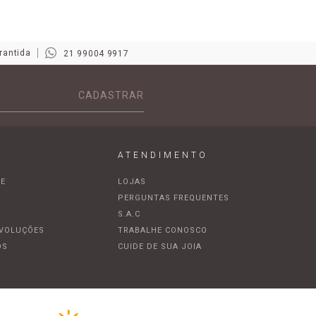
rantida
21 99004 9917
CADASTRAR
ATENDIMENTO
DE
LOJAS
A
PERGUNTAS FREQUENTES
S.A.C
EVOLUÇÕES
TRABALHE CONOSCO
OS
CUIDE DE SUA JOIA