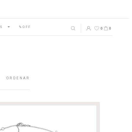
S
%OFF
0
0
ORDENAR