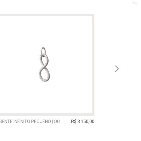
PINGENTE INFINITO PEQUENO | OURO BRANCO
R$ 3.150,00
PINGENTE BOY |