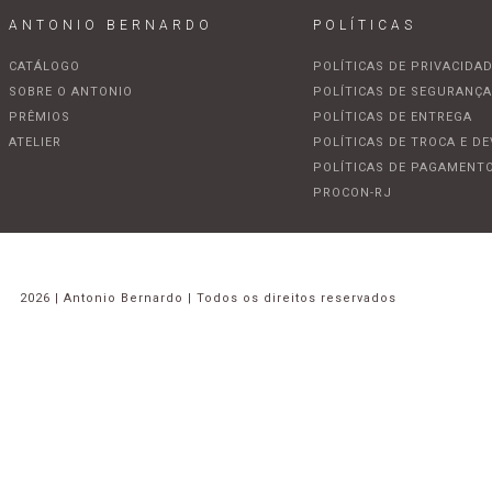
ANTONIO BERNARDO
POLÍTICAS
CATÁLOGO
POLÍTICAS DE PRIVACIDA
SOBRE O ANTONIO
POLÍTICAS DE SEGURANÇ
PRÊMIOS
POLÍTICAS DE ENTREGA
ATELIER
POLÍTICAS DE TROCA E D
POLÍTICAS DE PAGAMENT
PROCON-RJ
2026 | Antonio Bernardo | Todos os direitos reservados