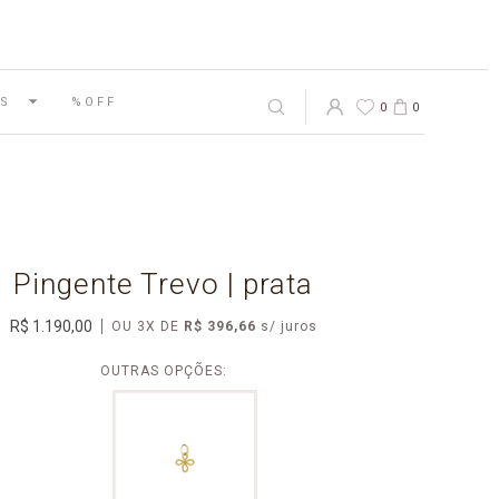
S
%OFF
0
0
Pingente Trevo | prata
R$ 1.190,00
OU
3
X
DE
R$ 396,66
OUTRAS OPÇÕES: