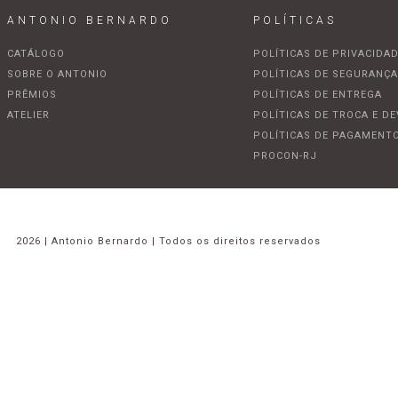
ANTONIO BERNARDO
POLÍTICAS
CATÁLOGO
POLÍTICAS DE PRIVACIDA
SOBRE O ANTONIO
POLÍTICAS DE SEGURANÇ
PRÊMIOS
POLÍTICAS DE ENTREGA
ATELIER
POLÍTICAS DE TROCA E D
POLÍTICAS DE PAGAMENT
PROCON-RJ
2026 | Antonio Bernardo | Todos os direitos reservados